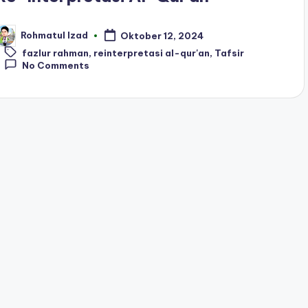
Rohmatul Izad
Oktober 12, 2024
osted
Tags:
y
fazlur rahman
,
reinterpretasi al-qur'an
,
Tafsir
No Comments