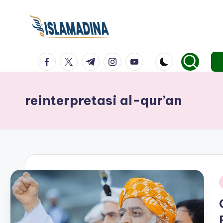
facebook.com
twitter.com
t.me
instagram.com
youtube.com
reinterpretasi al-qur’an
i