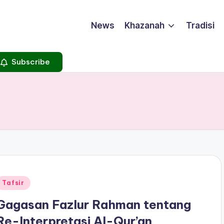
News
Khazanah
Tradisi
Subscribe
Posted
Tafsir
n
Gagasan Fazlur Rahman tentang
Re-Interpretasi Al-Qur’an